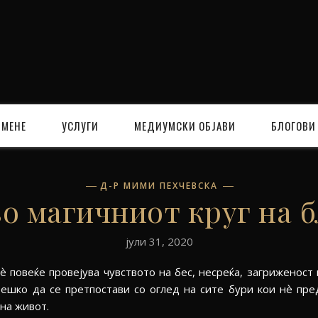
 МЕНЕ
УСЛУГИ
МЕДИУМСКИ ОБЈАВИ
БЛОГОВИ
Д-Р МИМИ ПЕХЧЕВСКА
о магичниот круг на 
јули 31, 2020
 повеќе провејува чувството на бес, несреќа, загриженост и
 тешко да се претпостави со оглед на сите бури кои нѐ пре
на живот.