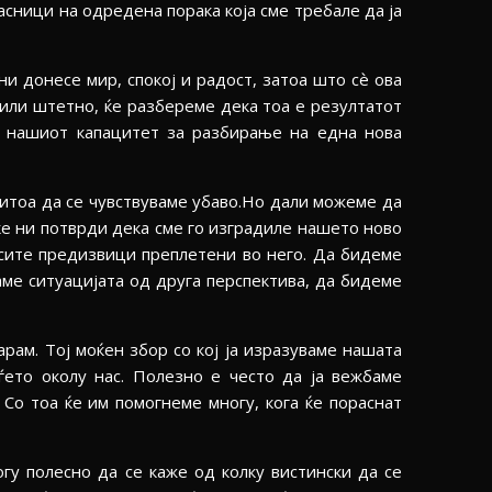
асници на одредена порака која сме требале да ја
и донесе мир, спокој и радост, затоа што сѐ ова
 или штетно, ќе разбереме дека тоа е резултатот
а нашиот капацитет за разбирање на една нова
ритоа да се чувствуваме убаво.Но дали можеме да
ќе ни потврди дека сме го изградиле нашето ново
сите предизвици преплетени во него. Да бидеме
аме ситуацијата од друга перспектива, да бидеме
рам. Тој моќен збор со кој ја изразуваме нашата
ѓето околу нас. Полезно е често да ја вежбаме
Со тоа ќе им помогнеме многу, кога ќе пораснат
гу полесно да се каже од колку вистински да се