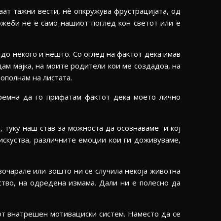
аат тажни вести, нѐ опкружува фрустрацијата, од
ожеби не е само нашиот поглед кон светот или е
до некого и нешто. Со оглед на фактот дека имав
дам мајка, на моите родители кои ме создадоа, на
ополнам на листата.
премна да го прифатам фактот дека моето лично
, туку наш став за можноста да осознаваме и кој
 искуства, различните емоции кои ги доживуваме,
очарале или зошто ни се случила некоја животна
ство, на одредена измама. Дали ни е полесно да
т внатрешен мотивациски систем. Наместо да се