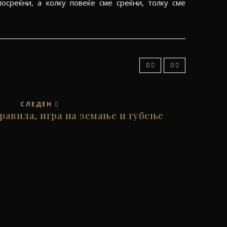
осреќни, а колку повеќе сме среќни, толку сме
0
0
СЛЕДЕН
правила, игра на земање и губење