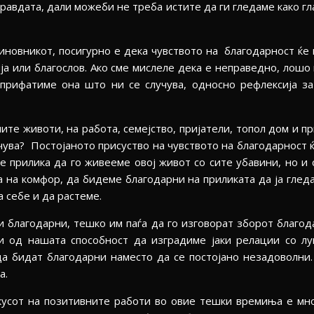
равдата, дали можеби не треба истите да ги гледаме како гл
иновникот, посигурно е дека чувството на благодарност ќе н
ја или благослов. Ако сме мислеле дека е неправедно, лошо
 прифатиме она што ни се случува, односно рефлексија з
ите животи, на работа, семејство, пријатели, топол дом и п
чува? Постојаното присуство на чувството на благодарност 
 прилика да го живееме овој живот со сите убавини, но и 
 на комфор, да бидеме благодарни на приликата да ја глед
 себе и да растеме.
и благодарни, тешко им паѓа да го изговорат зборот благода
и од нашата способност да изградиме јаки релации со лу
а бидат благодарни наместо да се постојано незадоволни. 
а.
кусот на позитивните работи во овие тешки времиња е мно