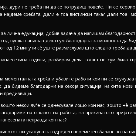
ја, дури не треба ни да се потрудиш повеќе. Ни се сервир
ја најдеме среќата. Дали е тоа вистински така? Дали тоа м
 за лична едукација, добив задача да напишам благодарност 
ко од пушка напишав дека сум благодарна за можноста да би
кот од 12 минути сѐ уште размислував што следно треба да д
дванаесетина години, разбирам дека тогаш не сум била с
а моменталната среќа и убавите работи кои ни се случуваат
то. Да бидеме благодарни на секоја ситуација, на сите нови
ови предизвици.
зошто некои луѓе се однесувале лошо кон нас, зошто нѐ раз
лагодариме на отказот на работа, на прекинатото пријател
 нанесената неправда кон нас?
 животот ни укажува на одреден пореметен баланс во нашио