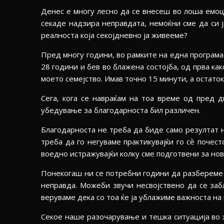
Денес е многу лесно да се внесеш во лоша емоци
секаде надзира неправдата, немоќни сме да си 
реалноста која секојдневно ја живееме?
Пред многу години, во рамките на една програма
28 години и бев во блажена состојба, од прва ка
моето семејство. Имав точно 15 минути, а остато
Сега, кога се навраќам на тоа време од пред 
убедување за благодарноста бил различен.
Благодарноста не треба да биде само резултат н
треба да го негуваме практикувајќи го сѐ почес
воедно истражувајќи колку сме подготвени за н
Понекогаш ни се потребни години да разбереме 
неправда. Можеби звучи несвојствено да се заб
веруваме дека со тоа ќе ја ублажиме важноста на
Секое наше разочарување и тешка ситуација во