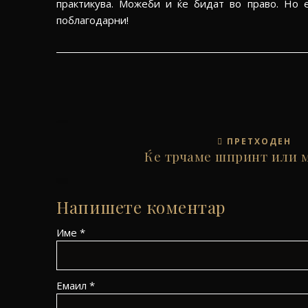
практикува. Можеби и ќе бидат во право. Но е
поблагодарни!
ПРЕТХОДЕН
Ќе трчаме шпринт или 
Напишете коментар
Име *
Eмаил *