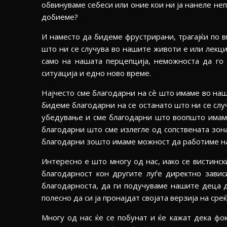
обвинуваме себеси или оние кои ни ја нанеле неп
добиеме?
И наместо да бидеме фрустрирани, трагајќи по в
што ни се случува во нашите животи е или лекци
само на нашата перцепција, неможноста да го
ситуација и едно ново време.
Најчесто сме благодарни на сѐ што имаме во наш
бидеме благодарни на се останато што ни се слу
убедување и сме благодарни што воопшто имаме
благодарни што сме излегле од сопствената зона
благодарни зошто имаме можност да работиме на
Интересно е што многу од нас, иако се вистинск
благодарност кон другите луѓе директно завис
благодарноста, да ги подучуваме нашите деца д
полесно да си ја пронајдат својата верзија на среќ
Многу од нас ќе се побунат и ќе кажат дека фо